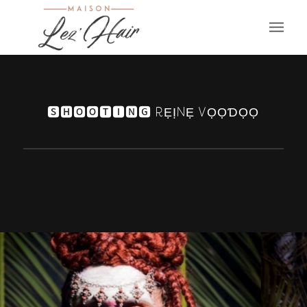
🆂🅷🅾🅾🆃🅸🅽🅶 RẸỊNẸ VỌỌƊỌỌ